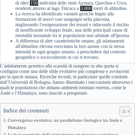
di oltre
150
individui delle etnie Aymara, Quechua e Uros,
residenti attorno al lago Titicaca a
3.800
metri di altitudine.
La ricerca ha identificato varianti geniche legate alla
formazione di nuovi vasi sanguigni nella placenta,
migliorando l'ossigenazione dei tessuti e riducendo il rischio
di insufficiente sviluppo fetale, una delle principali cause di
mortalità neonatale tra le popolazioni non adattate all'ipossia.
A differenza di altre caratteristiche umane, gli adattamenti
all'altitudine elevata esercitano la loro azione con la stessa
intensità in ogni gruppo umano, a prescindere dal contesto
geografico o socioculturale in cui si trovano.
L’adattamento genetico alla scarsità di ossigeno in alta quota si
configura come una delle sfide evolutive più complesse e avvincenti
per la specie umana. Ricerche recenti, in particolare quelle condotte
dall’Università di Bologna, hanno illuminato i meccanismi attraverso i
quali le popolazioni che abitano ambienti montani estremi, come le
Ande e l’Himalaya, sono riuscite a prosperare.
Indice dei contenuti
Convergenza evolutiva: un parallelismo biologico tra Ande e
Himalaya
Le basi genetiche dell’adattamento: un mosaico complesso