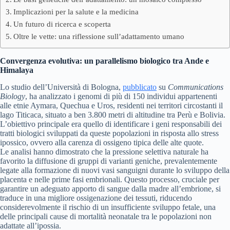
Implicazioni per la salute e la medicina
Un futuro di ricerca e scoperta
Oltre le vette: una riflessione sull’adattamento umano
Convergenza evolutiva: un parallelismo biologico tra Ande e
Himalaya
Lo studio dell’Università di Bologna,
pubblicato
su
Communications
Biology
, ha analizzato i genomi di più di 150 individui appartenenti
alle etnie Aymara, Quechua e Uros, residenti nei territori circostanti il
lago Titicaca, situato a ben 3.800 metri di altitudine tra Perù e Bolivia.
L’obiettivo principale era quello di identificare i geni responsabili dei
tratti biologici sviluppati da queste popolazioni in risposta allo stress
ipossico, ovvero alla carenza di ossigeno tipica delle alte quote.
Le analisi hanno dimostrato che la pressione selettiva naturale ha
favorito la diffusione di gruppi di varianti geniche, prevalentemente
legate alla formazione di nuovi vasi sanguigni durante lo sviluppo della
placenta e nelle prime fasi embrionali. Questo processo, cruciale per
garantire un adeguato apporto di sangue dalla madre all’embrione, si
traduce in una migliore ossigenazione dei tessuti, riducendo
considerevolmente il rischio di un insufficiente sviluppo fetale, una
delle principali cause di mortalità neonatale tra le popolazioni non
adattate all’ipossia.