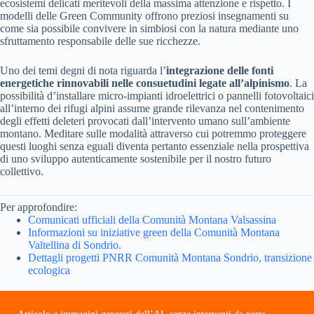
ecosistemi delicati meritevoli della massima attenzione e rispetto. I
modelli delle Green Community offrono preziosi insegnamenti su
come sia possibile convivere in simbiosi con la natura mediante uno
sfruttamento responsabile delle sue ricchezze.
Uno dei temi degni di nota riguarda l’
integrazione delle fonti
energetiche rinnovabili nelle consuetudini legate all’alpinismo
. La
possibilità d’installare micro-impianti idroelettrici o pannelli fotovoltaici
all’interno dei rifugi alpini assume grande rilevanza nel contenimento
degli effetti deleteri provocati dall’intervento umano sull’ambiente
montano. Meditare sulle modalità attraverso cui potremmo proteggere
questi luoghi senza eguali diventa pertanto essenziale nella prospettiva
di uno sviluppo autenticamente sostenibile per il nostro futuro
collettivo.
Per approfondire:
Comunicati ufficiali della Comunità Montana Valsassina
Informazioni su iniziative green della Comunità Montana
Valtellina di Sondrio.
Dettagli progetti PNRR Comunità Montana Sondrio, transizione
ecologica
Articolo e immagini generati dall’AI, senza interventi da parte