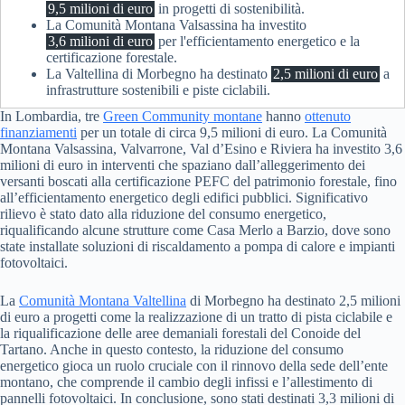
9,5 milioni di euro
in progetti di sostenibilità.
La Comunità Montana Valsassina ha investito
3,6 milioni di euro
per l'efficientamento energetico e la
certificazione forestale.
La Valtellina di Morbegno ha destinato
2,5 milioni di euro
a
infrastrutture sostenibili e piste ciclabili.
In Lombardia, tre
Green Community montane
hanno
ottenuto
finanziamenti
per un totale di circa 9,5 milioni di euro. La Comunità
Montana Valsassina, Valvarrone, Val d’Esino e Riviera ha investito 3,6
milioni di euro in interventi che spaziano dall’alleggerimento dei
versanti boscati alla certificazione PEFC del patrimonio forestale, fino
all’efficientamento energetico degli edifici pubblici. Significativo
rilievo è stato dato alla riduzione del consumo energetico,
riqualificando alcune strutture come Casa Merlo a Barzio, dove sono
state installate soluzioni di riscaldamento a pompa di calore e impianti
fotovoltaici.
La
Comunità Montana Valtellina
di Morbegno ha destinato 2,5 milioni
di euro a progetti come la realizzazione di un tratto di pista ciclabile e
la riqualificazione delle aree demaniali forestali del Conoide del
Tartano. Anche in questo contesto, la riduzione del consumo
energetico gioca un ruolo cruciale con il rinnovo della sede dell’ente
montano, che comprende il cambio degli infissi e l’allestimento di
pannelli fotovoltaici. In conclusione, sono stati destinati 3,3 milioni di