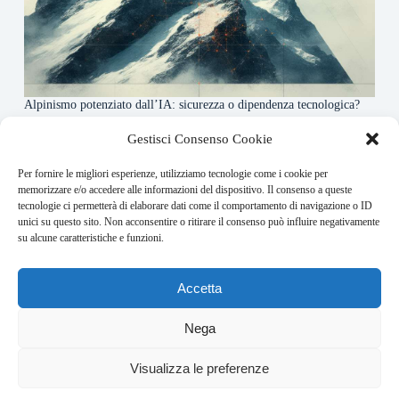
Alpinismo potenziato dall’IA: sicurezza o dipendenza tecnologica?
6 Maggio 2026
Gestisci Consenso Cookie
Per fornire le migliori esperienze, utilizziamo tecnologie come i cookie per
About this website
memorizzare e/o accedere alle informazioni del dispositivo. Il consenso a queste
tecnologie ci permetterà di elaborare dati come il comportamento di navigazione o ID
Rivistadellamontagna.it ogni giorno trova per te le principali
unici su questo sito. Non acconsentire o ritirare il consenso può influire negativamente
notizie su montagna trekking e alpinismo da tutto il mondo.
su alcune caratteristiche e funzioni.
Address:
Accetta
VIA USODIMARE 3 - 37138 - VERONA (VR)
E-Mail:
Nega
redazione@bullet-network.com
Network:
3
Visualizza le preferenze
bullet-network.com