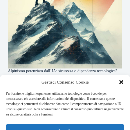
Alpinismo potenziato dall’IA: sicurezza o dipendenza tecnologica?
6 Maggio 2026
Gestisci Consenso Cookie
Per fornire le migliori esperienze, utilizziamo tecnologie come i cookie per
About this website
memorizzare e/o accedere alle informazioni del dispositivo. Il consenso a queste
tecnologie ci permetterà di elaborare dati come il comportamento di navigazione o ID
Rivistadellamontagna.it ogni giorno trova per te le principali
unici su questo sito. Non acconsentire o ritirare il consenso può influire negativamente
notizie su montagna trekking e alpinismo da tutto il mondo.
su alcune caratteristiche e funzioni.
Address: