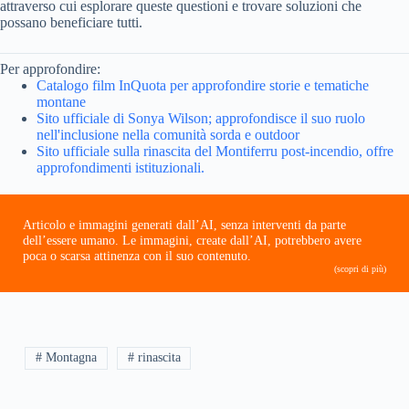
attraverso cui esplorare queste questioni e trovare soluzioni che
possano beneficiare tutti.
Per approfondire:
Catalogo film InQuota per approfondire storie e tematiche
montane
Sito ufficiale di Sonya Wilson; approfondisce il suo ruolo
nell'inclusione nella comunità sorda e outdoor
Sito ufficiale sulla rinascita del Montiferru post-incendio, offre
approfondimenti istituzionali.
Articolo e immagini generati dall’AI, senza interventi da parte
dell’essere umano. Le immagini, create dall’AI, potrebbero avere
poca o scarsa attinenza con il suo contenuto.
(scopri di più)
# Montagna
# rinascita