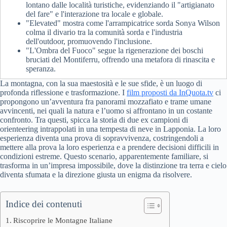
lontano dalle località turistiche, evidenziando il "artigianato
del fare" e l'interazione tra locale e globale.
"Elevated" mostra come l'arrampicatrice sorda Sonya Wilson
colma il divario tra la comunità sorda e l'industria
dell'outdoor, promuovendo l'inclusione.
"L'Ombra del Fuoco" segue la rigenerazione dei boschi
bruciati del Montiferru, offrendo una metafora di rinascita e
speranza.
La montagna, con la sua maestosità e le sue sfide, è un luogo di
profonda riflessione e trasformazione. I
film proposti da InQuota.tv
ci
propongono un’avventura fra panorami mozzafiato e trame umane
avvincenti, nei quali la natura e l’uomo si affrontano in un costante
confronto. Tra questi, spicca la storia di due ex campioni di
orienteering intrappolati in una tempesta di neve in Lapponia. La loro
esperienza diventa una prova di sopravvivenza, costringendoli a
mettere alla prova la loro esperienza e a prendere decisioni difficili in
condizioni estreme. Questo scenario, apparentemente familiare, si
trasforma in un’impresa impossibile, dove la distinzione tra terra e cielo
diventa sfumata e la direzione giusta un enigma da risolvere.
Indice dei contenuti
Riscoprire le Montagne Italiane