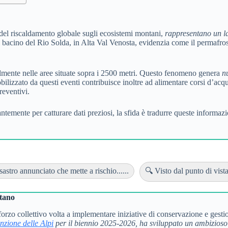
 del riscaldamento globale sugli ecosistemi montani,
rappresentano un la
 bacino del Rio Solda, in Alta Val Venosta, evidenzia come il permafrost
cialmente nelle aree situate sopra i 2500 metri. Questo fenomeno genera
n
obilizzato da questi eventi contribuisce inoltre ad alimentare corsi d’acqua
reventivi.
ntemente per catturare dati preziosi, la sfida è tradurre queste informaz
astro annunciato che mette a rischio......
🔍 Visto dal punto di vista 
ntano
o collettivo volta a implementare iniziative di conservazione e gestion
zione delle Alpi
per il biennio 2025-2026, ha sviluppato un ambizioso