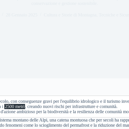
conservazione e gestione sostenibile.
28 Gennaio 2025
Cultura e Storie di Montagna
,
Tecniche e Sicu
colo, con conseguenze gravi per l'equilibrio idrologico e il turismo inve
a i
2500 metri
, creando nuovi rischi per infrastrutture e comunità.
d'azione ambizioso per la biodiversità e la resilienza delle comunità mo
istema montano delle Alpi, una catena montuosa che per secoli ha rapprese
ndo fenomeni come lo scioglimento del permafrost e la riduzione del man