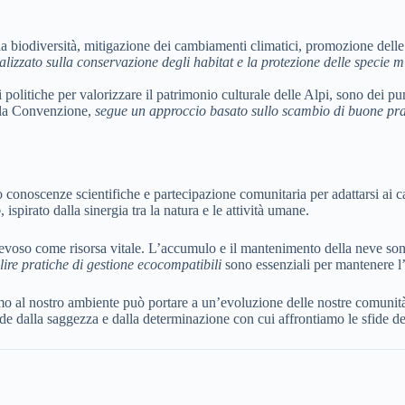
a biodiversità, mitigazione dei cambiamenti climatici, promozione delle c
alizzato sulla conservazione degli habitat e la protezione delle specie 
politiche per valorizzare il patrimonio culturale delle Alpi, sono dei pun
ella Convenzione,
segue un approccio basato sullo scambio di buone pra
do conoscenze scientifiche e partecipazione comunitaria per adattarsi ai c
o
, ispirato dalla sinergia tra la natura e le attività umane.
o come risorsa vitale. L’accumulo e il mantenimento della neve sono cen
ilire pratiche di gestione ecocompatibili
sono essenziali per mantenere l’e
iamo al nostro ambiente può portare a un’evoluzione delle nostre comuni
de dalla saggezza e dalla determinazione con cui affrontiamo le sfide d