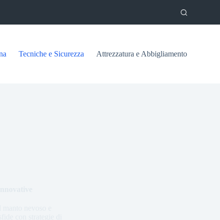
na
Tecniche e Sicurezza
Attrezzatura e Abbigliamento
innovative
ul manto nevoso e
ide con strategie di