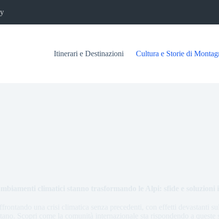
cy
Itinerari e Destinazioni
Cultura e Storie di Montag
mbiamenti climatici stanno trasformando le Alpi: sfide e soluzioni 
ffrontando una crisi climatica senza precedenti, con effetti devastanti s
tano. Scopri come la comunità internazionale sta rispondendo a queste sf