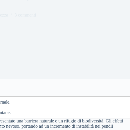
rezza
3 commenti
rnale.
ntane.
ntato una barriera naturale e un rifugio di biodiversità. Gli effetti
to nevoso, portando ad un incremento di instabilità nei pendii