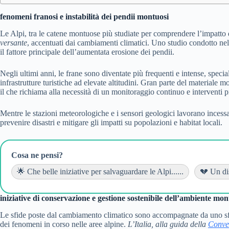
fenomeni franosi e instabilità dei pendii montuosi
Le Alpi, tra le catene montuose più studiate per comprendere l’impatto
versante
, accentuati dai cambiamenti climatici. Uno studio condotto nel
il fattore principale dell’aumentata erosione dei pendii.
Negli ultimi anni, le frane sono diventate più frequenti e intense, spe
infrastrutture turistiche ad elevate altitudini. Gran parte del materiale m
il che richiama alla necessità di un monitoraggio continuo e interventi p
Mentre le stazioni meteorologiche e i sensori geologici lavorano incessa
prevenire disastri e mitigare gli impatti su popolazioni e habitat locali.
Cosa ne pensi?
🌟 Che belle iniziative per salvaguardare le Alpi......
💔 Un dis
iniziative di conservazione e gestione sostenibile dell’ambiente mo
Le sfide poste dal cambiamento climatico sono accompagnate da uno sforz
dei fenomeni in corso nelle aree alpine.
L’Italia, alla guida della
Conven