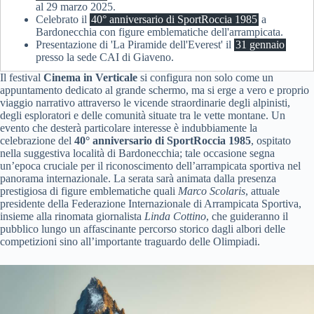
al 29 marzo 2025.
Celebrato il
40° anniversario di SportRoccia 1985
a
Bardonecchia con figure emblematiche dell'arrampicata.
Presentazione di 'La Piramide dell'Everest' il
31 gennaio
presso la sede CAI di Giaveno.
Il festival
Cinema in Verticale
si configura non solo come un
appuntamento dedicato al grande schermo, ma si erge a vero e proprio
viaggio narrativo attraverso le vicende straordinarie degli alpinisti,
degli esploratori e delle comunità situate tra le vette montane. Un
evento che desterà particolare interesse è indubbiamente la
celebrazione del
40° anniversario di SportRoccia 1985
, ospitato
nella suggestiva località di Bardonecchia; tale occasione segna
un’epoca cruciale per il riconoscimento dell’arrampicata sportiva nel
panorama internazionale. La serata sarà animata dalla presenza
prestigiosa di figure emblematiche quali
Marco Scolaris
, attuale
presidente della Federazione Internazionale di Arrampicata Sportiva,
insieme alla rinomata giornalista
Linda Cottino
, che guideranno il
pubblico lungo un affascinante percorso storico dagli albori delle
competizioni sino all’importante traguardo delle Olimpiadi.