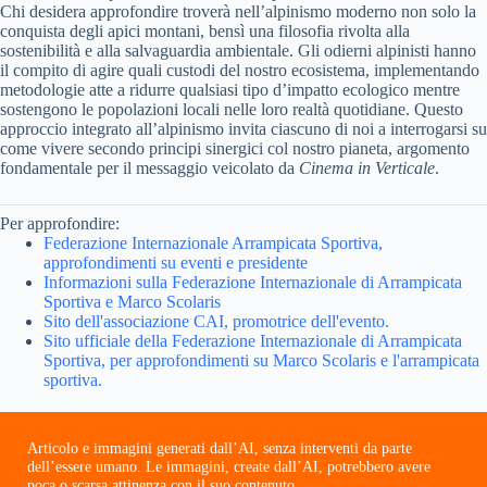
Chi desidera approfondire troverà nell’alpinismo moderno non solo la
conquista degli apici montani, bensì una filosofia rivolta alla
sostenibilità e alla salvaguardia ambientale. Gli odierni alpinisti hanno
il compito di agire quali custodi del nostro ecosistema, implementando
metodologie atte a ridurre qualsiasi tipo d’impatto ecologico mentre
sostengono le popolazioni locali nelle loro realtà quotidiane. Questo
approccio integrato all’alpinismo invita ciascuno di noi a interrogarsi su
come vivere secondo principi sinergici col nostro pianeta, argomento
fondamentale per il messaggio veicolato da
Cinema in Verticale
.
Per approfondire:
Federazione Internazionale Arrampicata Sportiva,
approfondimenti su eventi e presidente
Informazioni sulla Federazione Internazionale di Arrampicata
Sportiva e Marco Scolaris
Sito dell'associazione CAI, promotrice dell'evento.
Sito ufficiale della Federazione Internazionale di Arrampicata
Sportiva, per approfondimenti su Marco Scolaris e l'arrampicata
sportiva.
Articolo e immagini generati dall’AI, senza interventi da parte
dell’essere umano. Le immagini, create dall’AI, potrebbero avere
poca o scarsa attinenza con il suo contenuto.