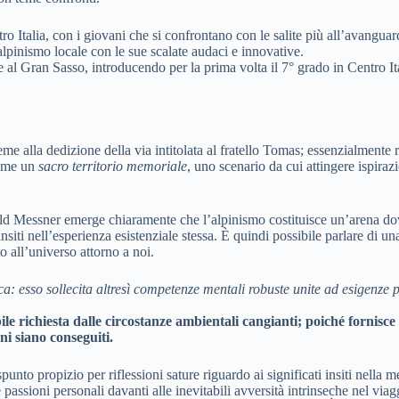
ntro Italia, con i giovani che si confrontano con le salite più all’avangua
alpinismo locale con le sue scalate audaci e innovative.
al Gran Sasso, introducendo per la prima volta il 7° grado in Centro It
lla dedizione della via intitolata al fratello Tomas; essenzialmente rifle
come un
sacro territorio memoriale
, uno scenario da cui attingere ispira
ld Messner emerge chiaramente che l’alpinismo costituisce un’arena dove 
nsiti nell’esperienza esistenziale stessa. È quindi possibile parlare di u
 all’universo attorno a noi.
sica: esso sollecita altresì competenze mentali robuste unite ad esigenze
ibile richiesta dalle circostanze ambientali cangianti; poiché fornis
i siano conseguiti.
unto propizio per riflessioni sature riguardo ai significati insiti nella 
le passioni personali davanti alle inevitabili avversità intrinseche nel v