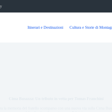
cy
Itinerari e Destinazioni
Cultura e Storie di Montag
Cima Busazza: Un tributo in vetta per Tomas Franchini
ora la memoria del fratello scomparso con una nuova via sulla Cima Bus