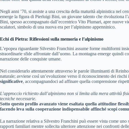
Negli anni ’70, si assiste a una crescita della maturità alpinistica nel ce
emerge la figura di Pierluigi Bini, un giovane talento che rivoluziona l’
Bini, spesso accompagnato dall’eccentrico Vito Plumari, apre nuove vie 
scalatori, simbolo di una nuova era per l’alpinismo appenninico.
Echi di Pietra: Riflessioni sulla memoria e l’alpinismo
L’epopea riguardante Silvestro Franchini assume forme multiformi insieme a
straordinarie sfide affrontate dall’uomo. La montagna emerge quindi 
narrazione delle conquiste umane.
Nel considerarlo attentamente attraverso le parole illuminanti di Reinho
naturale; avviene così un’evoluzione verso il riconoscimento dei rischi i
significative
, accompagnandoci ad affinare quella comprensione rispetto
L’approccio richiesto dall’alpinismo non si limita alla mera attività fi
tecniche necessarie.
Sotto questo profilo avanzato viene esaltata quella attitudine fless
facendo leva sulla cooperazione indispensabile affinché scopi comun
La narrazione relativa a Silvestro Franchini può essere vista come uno sp
rapporti familiari mentre sollecita ulteriore attenzione nei confronti del