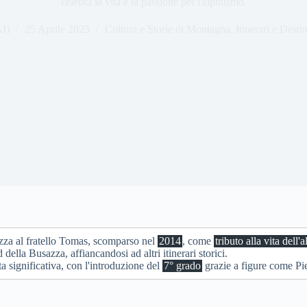
celebra la vita e la passione per l'alpinismo.
AI)
25 Aprile 2025
Cultura e Storie di Montagna
,
Itinerari e Desti
zza al fratello Tomas, scomparso nel
2014
, come
tributo alla vita dell'a
 della Busazza, affiancandosi ad altri itinerari storici.
ta significativa, con l'introduzione del
7° grado
grazie a figure come Pie