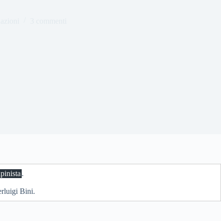
nazioni
3 commenti
lpinista
.
rluigi Bini.