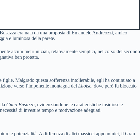
lla Busazza era nata da una proposta di Emanuele Andreozzi, amico
aggia e luminosa della parete.
ente alcuni metri iniziali, relativamente semplici, nel corso del secondo
gnativa ben protetta.
 figlie. Malgrado questa sofferenza intollerabile, egli ha continuato a
pedizione verso l’imponente montagna del
Lhotse
, dove però fu bloccato
ella
Cima Busazza
, evidenziandone le caratteristiche insidiose e
a necessità di investire tempo e motivazione adeguati.
ure e potenzialità. A differenza di altri massicci appenninici, il Gran