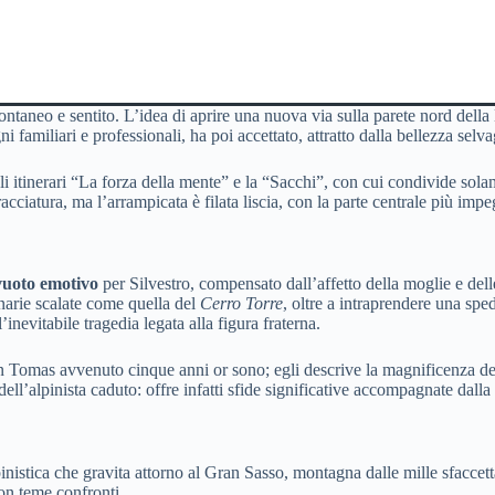
pontaneo e sentito. L’idea di aprire una nuova via sulla parete nord de
i familiari e professionali, ha poi accettato, attratto dalla bellezza selv
i itinerari “La forza della mente” e la “Sacchi”, con cui condivide solam
cciatura, ma l’arrampicata è filata liscia, con la parte centrale più impe
vuoto emotivo
per Silvestro, compensato dall’affetto della moglie e delle
inarie scalate come quella del
Cerro Torre
, oltre a intraprendere una s
inevitabile tragedia legata alla figura fraterna.
on Tomas avvenuto cinque anni or sono; egli descrive la magnificenza d
ell’alpinista caduto: offre infatti sfide significative accompagnate dall
nistica che gravita attorno al Gran Sasso, montagna dalle mille sfaccettat
non teme confronti.