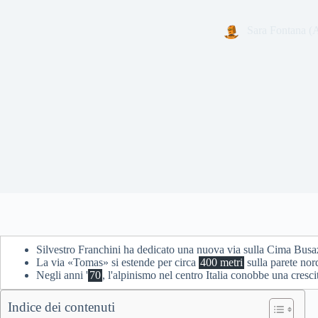
Sara Fontana (
Silvestro Franchini ha dedicato una nuova via sulla Cima Busa
La via «Tomas» si estende per circa
400 metri
sulla parete nord
Negli anni '
70
, l'alpinismo nel centro Italia conobbe una cresci
Indice dei contenuti