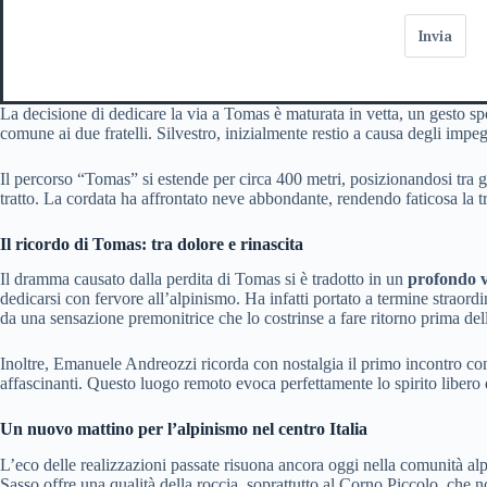
Invia
La decisione di dedicare la via a Tomas è maturata in vetta, un gesto s
comune ai due fratelli. Silvestro, inizialmente restio a causa degli impegn
Il percorso “Tomas” si estende per circa 400 metri, posizionandosi tra gl
tratto. La cordata ha affrontato neve abbondante, rendendo faticosa la tra
Il ricordo di Tomas: tra dolore e rinascita
Il dramma causato dalla perdita di Tomas si è tradotto in un
profondo 
dedicarsi con fervore all’alpinismo. Ha infatti portato a termine straord
da una sensazione premonitrice che lo costrinse a fare ritorno prima dell’
Inoltre, Emanuele Andreozzi ricorda con nostalgia il primo incontro c
affascinanti. Questo luogo remoto evoca perfettamente lo spirito libero d
Un nuovo mattino per l’alpinismo nel centro Italia
L’eco delle realizzazioni passate risuona ancora oggi nella comunità alpi
Sasso offre una qualità della roccia, soprattutto al Corno Piccolo, che 