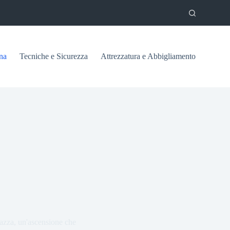
na
Tecniche e Sicurezza
Attrezzatura e Abbigliamento
azza, un'ascensione che