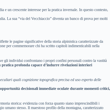
rdia e un crescente interesse per la pratica invernale. In questo contesto,
alia. La sua “via del Vecchiaccio” diventa un banco di prova per molti
tte le pagine significative della storia alpinistica caratterizzate da
zione per commemorare chi ha scritto capitoli indimenticabili nella
gli individui confrontano i propri confini personali contro la vastità
na
pratica profonda capace d’indurre rivelazioni interiori
 peculiari quali cognizione topografica precisa ed uso esperto delle
ce opportunità decisionali immediate oculate durante momenti critici,
memoria storica: evidenzia con forza quanto siano imprescindibili i
iaggio umano stesso. Il maestoso profilo della montagna, caratterizzato