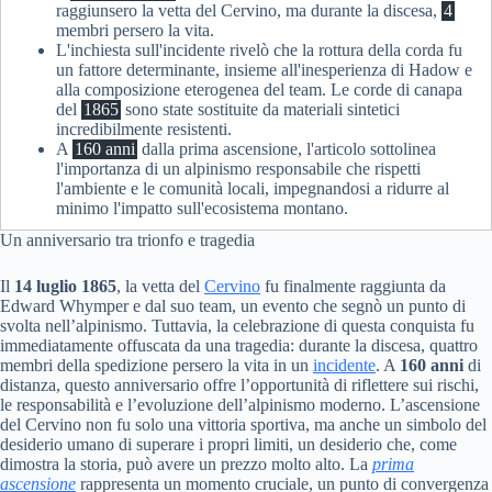
raggiunsero la vetta del Cervino, ma durante la discesa,
4
membri persero la vita.
L'inchiesta sull'incidente rivelò che la rottura della corda fu
un fattore determinante, insieme all'inesperienza di Hadow e
alla composizione eterogenea del team. Le corde di canapa
del
1865
sono state sostituite da materiali sintetici
incredibilmente resistenti.
A
160 anni
dalla prima ascensione, l'articolo sottolinea
l'importanza di un alpinismo responsabile che rispetti
l'ambiente e le comunità locali, impegnandosi a ridurre al
minimo l'impatto sull'ecosistema montano.
Un anniversario tra trionfo e tragedia
Il
14 luglio 1865
, la vetta del
Cervino
fu finalmente raggiunta da
Edward Whymper e dal suo team, un evento che segnò un punto di
svolta nell’alpinismo. Tuttavia, la celebrazione di questa conquista fu
immediatamente offuscata da una tragedia: durante la discesa, quattro
membri della spedizione persero la vita in un
incidente
. A
160 anni
di
distanza, questo anniversario offre l’opportunità di riflettere sui rischi,
le responsabilità e l’evoluzione dell’alpinismo moderno. L’ascensione
del Cervino non fu solo una vittoria sportiva, ma anche un simbolo del
desiderio umano di superare i propri limiti, un desiderio che, come
dimostra la storia, può avere un prezzo molto alto. La
prima
ascensione
rappresenta un momento cruciale, un punto di convergenza