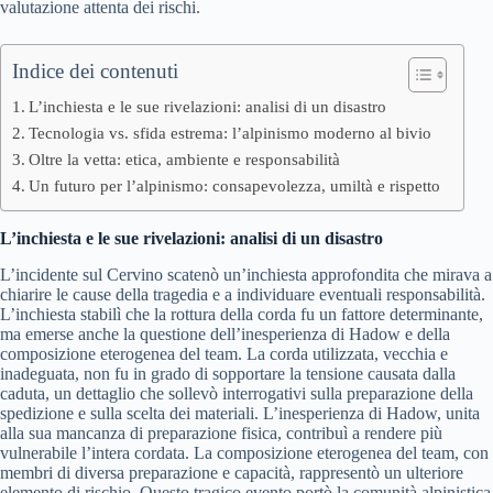
valutazione attenta dei rischi.
Indice dei contenuti
L’inchiesta e le sue rivelazioni: analisi di un disastro
Tecnologia vs. sfida estrema: l’alpinismo moderno al bivio
Oltre la vetta: etica, ambiente e responsabilità
Un futuro per l’alpinismo: consapevolezza, umiltà e rispetto
L’inchiesta e le sue rivelazioni: analisi di un disastro
L’incidente sul Cervino scatenò un’inchiesta approfondita che mirava a
chiarire le cause della tragedia e a individuare eventuali responsabilità.
L’inchiesta stabilì che la rottura della corda fu un fattore determinante,
ma emerse anche la questione dell’inesperienza di Hadow e della
composizione eterogenea del team. La corda utilizzata, vecchia e
inadeguata, non fu in grado di sopportare la tensione causata dalla
caduta, un dettaglio che sollevò interrogativi sulla preparazione della
spedizione e sulla scelta dei materiali. L’inesperienza di Hadow, unita
alla sua mancanza di preparazione fisica, contribuì a rendere più
vulnerabile l’intera cordata. La composizione eterogenea del team, con
membri di diversa preparazione e capacità, rappresentò un ulteriore
elemento di rischio. Questo tragico evento portò la comunità alpinistica