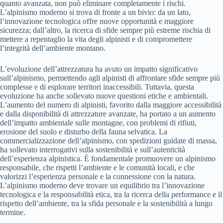
quanto avanzata, non può eliminare completamente i rischi.
L’alpinismo moderno si trova di fronte a un bivio: da un lato,
l’innovazione tecnologica offre nuove opportunità e maggiore
sicurezza; dall’altro, la ricerca di sfide sempre più estreme rischia di
mettere a repentaglio la vita degli alpinisti e di compromettere
l’integrità dell’ambiente montano.
L’evoluzione dell’attrezzatura ha avuto un impatto significativo
sull’alpinismo, permettendo agli alpinisti di affrontare sfide sempre più
complesse e di esplorare territori inaccessibili. Tuttavia, questa
evoluzione ha anche sollevato nuove questioni etiche e ambientali.
L’aumento del numero di alpinisti, favorito dalla maggiore accessibilità
e dalla disponibilità di attrezzature avanzate, ha portato a un aumento
dell’impatto ambientale sulle montagne, con problemi di rifiuti,
erosione del suolo e disturbo della fauna selvatica. La
commercializzazione dell’alpinismo, con spedizioni guidate di massa,
ha sollevato interrogativi sulla sostenibilità e sull’autenticità
dell’esperienza alpinistica. È fondamentale promuovere un alpinismo
responsabile, che rispetti l’ambiente e le comunità locali, e che
valorizzi l’esperienza personale e la connessione con la natura.
L’alpinismo moderno deve trovare un equilibrio tra l’innovazione
tecnologica e la responsabilità etica, tra la ricerca della performance e il
rispetto dell’ambiente, tra la sfida personale e la sostenibilità a lungo
termine.