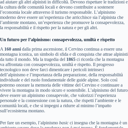
ad aiutare gli altri alpinisti in difficoltà. Devono rispettare le tradizioni e
la cultura delle comunità locali e devono contribuire a sostenere
l’economia locale attraverso il turismo responsabile. L’alpinismo
moderno deve essere un’esperienza che arricchisce sia l’alpinista che
l’ambiente montano, un’esperienza che promuove la consapevolezza,
la responsabilità e il rispetto per la natura e per gli altri.
Un futuro per l’alpinismo: consapevolezza, umiltà e rispetto
A
160 anni
dalla prima ascensione, il Cervino continua a essere una
montagna iconica, un simbolo di sfida e di conquista che attrae alpinisti
da tutto il mondo. Ma la tragedia del
1865
ci ricorda che la montagna
va affrontata con consapevolezza, umiltà e rispetto. Il progresso
tecnologico non deve farci dimenticare i pericoli intrinseci
dell’alpinismo e l’importanza della preparazione, della responsabilità
individuale e del ruolo fondamentale delle guide alpine. Solo così
potremo onorare la memoria delle vittime del Cervino e continuare a
vivere la montagna in modo sicuro e sostenibile. L’alpinismo del futuro
deve essere un alpinismo consapevole, che valorizzi l’esperienza
personale e la connessione con la natura, che rispetti l’ambiente e le
comunità locali, e che si impegni a ridurre al minimo l’impatto
sull’ecosistema montano.
Per fare un esempio, l’alpinismo
basic
ci insegna che la montagna è un
ambiente severo dove la prudenza non è mai troppa. È fondamentale