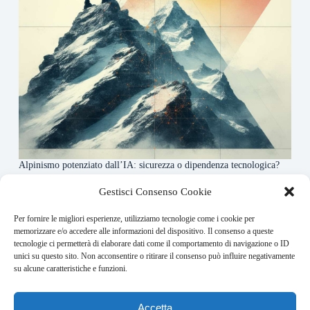
Alpinismo potenziato dall’IA: sicurezza o dipendenza tecnologica?
6 Maggio 2026
Gestisci Consenso Cookie
Per fornire le migliori esperienze, utilizziamo tecnologie come i cookie per
About this website
memorizzare e/o accedere alle informazioni del dispositivo. Il consenso a queste
tecnologie ci permetterà di elaborare dati come il comportamento di navigazione o ID
Rivistadellamontagna.it ogni giorno trova per te le principali
unici su questo sito. Non acconsentire o ritirare il consenso può influire negativamente
notizie su montagna trekking e alpinismo da tutto il mondo.
su alcune caratteristiche e funzioni.
Address:
Accetta
VIA USODIMARE 3 - 37138 - VERONA (VR)