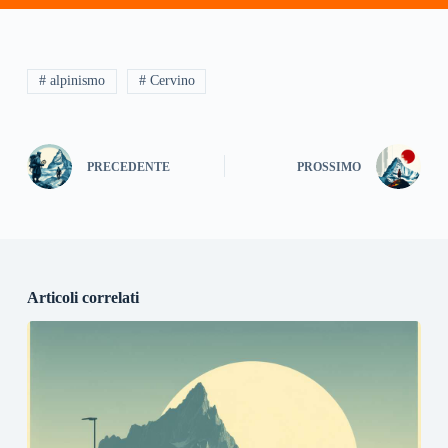
# alpinismo
# Cervino
PRECEDENTE
PROSSIMO
Articoli correlati