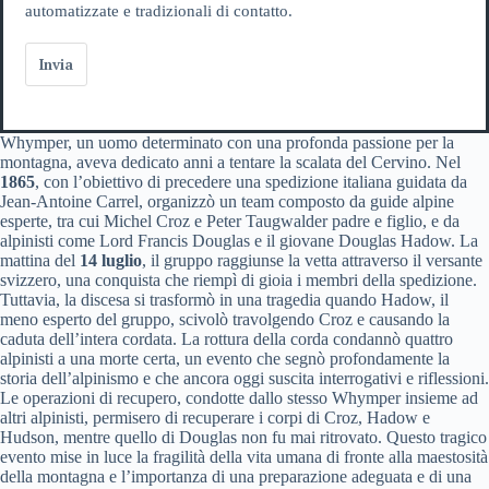
automatizzate e tradizionali di contatto.
Invia
Whymper, un uomo determinato con una profonda passione per la
montagna, aveva dedicato anni a tentare la scalata del Cervino. Nel
1865
, con l’obiettivo di precedere una spedizione italiana guidata da
Jean-Antoine Carrel, organizzò un team composto da guide alpine
esperte, tra cui Michel Croz e Peter Taugwalder padre e figlio, e da
alpinisti come Lord Francis Douglas e il giovane Douglas Hadow. La
mattina del
14 luglio
, il gruppo raggiunse la vetta attraverso il versante
svizzero, una conquista che riempì di gioia i membri della spedizione.
Tuttavia, la discesa si trasformò in una tragedia quando Hadow, il
meno esperto del gruppo, scivolò travolgendo Croz e causando la
caduta dell’intera cordata. La rottura della corda condannò quattro
alpinisti a una morte certa, un evento che segnò profondamente la
storia dell’alpinismo e che ancora oggi suscita interrogativi e riflessioni.
Le operazioni di recupero, condotte dallo stesso Whymper insieme ad
altri alpinisti, permisero di recuperare i corpi di Croz, Hadow e
Hudson, mentre quello di Douglas non fu mai ritrovato. Questo tragico
evento mise in luce la fragilità della vita umana di fronte alla maestosità
della montagna e l’importanza di una preparazione adeguata e di una