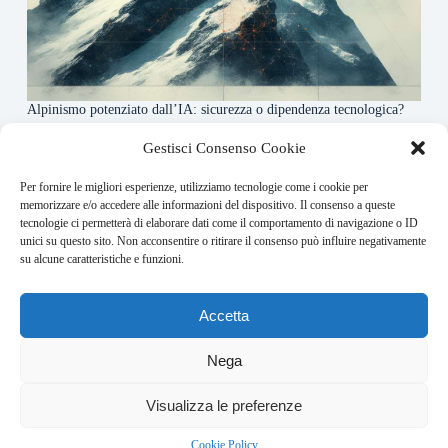
Alpinismo potenziato dall’IA: sicurezza o dipendenza tecnologica?
6 Maggio 2026
Gestisci Consenso Cookie
Per fornire le migliori esperienze, utilizziamo tecnologie come i cookie per
About this website
memorizzare e/o accedere alle informazioni del dispositivo. Il consenso a queste
tecnologie ci permetterà di elaborare dati come il comportamento di navigazione o ID
Rivistadellamontagna.it ogni giorno trova per te le principali
unici su questo sito. Non acconsentire o ritirare il consenso può influire negativamente
notizie su montagna trekking e alpinismo da tutto il mondo.
su alcune caratteristiche e funzioni.
Address:
Accetta
VIA USODIMARE 3 - 37138 - VERONA (VR)
E-Mail:
Nega
redazione@bullet-network.com
Network:
3
Visualizza le preferenze
bullet-network.com
Bullet - Dynamic Solutions Srl P.IVA 02954300238 – REA
Cookie Policy