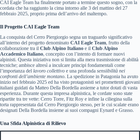
CAI Eagle Team ha finalmente portato a termine questo sogno, con la
cordata che ha raggiunto la cima intorno alle 3 del mattino del 27
febbraio 2025, proprio prima dell’arrivo del maltempo.
Il Progetto CAI Eagle Team
La conquista del Cerro Piergiorgio segna un traguardo significativo
all’interno del progetto denominato
CAI Eagle Team
, frutto della
collaborazione tra il
Club Alpino Italiano
e il
Club Alpino
Accademico Italiano
, concepito con l’intento di formare nuovi
alpinisti. Questa iniziativa non si limita alla mera trasmissione di abilità
tecniche; ambisce altresì a inculcare principi fondamentali come
l’importanza del
lavoro collettivo
e una profonda
sensiibilità nei
confronti dell’ambiente montano
. La spedizione in Patagonia ha avuto
inizio nel febbraio 2025 ed ha visto protagonisti sei promettenti giovani
italiani guidati da Matteo Della Bordella assieme a tutor dotati di vasta
esperienza. Durante questa impresa alpinistica, le cordate sono state
ripartite tra tre vette: Cerro Torre, Fitz Roy e infine la ciliegina sulla
torta rappresentata dal Cerro Piergiorgio stesso, per le cui scalate erano
designati Della Bordella insieme ai suoi compagni Eynard e Grasso.
Una Sfida Alpinistica di Rilievo