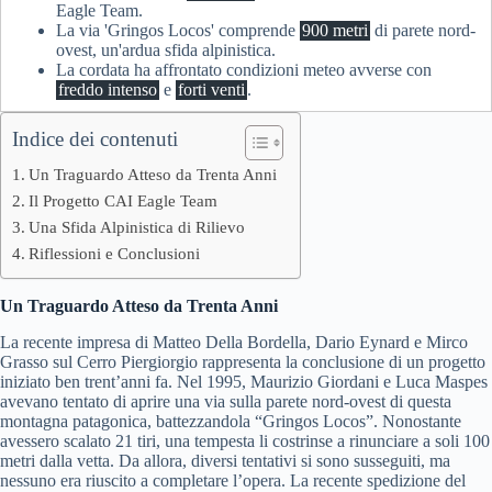
Eagle Team.
La via 'Gringos Locos' comprende
900 metri
di parete nord-
ovest, un'ardua sfida alpinistica.
La cordata ha affrontato condizioni meteo avverse con
freddo intenso
e
forti venti
.
Indice dei contenuti
Un Traguardo Atteso da Trenta Anni
Il Progetto CAI Eagle Team
Una Sfida Alpinistica di Rilievo
Riflessioni e Conclusioni
Un Traguardo Atteso da Trenta Anni
La recente impresa di Matteo Della Bordella, Dario Eynard e Mirco
Grasso sul Cerro Piergiorgio rappresenta la conclusione di un progetto
iniziato ben trent’anni fa. Nel 1995, Maurizio Giordani e Luca Maspes
avevano tentato di aprire una via sulla parete nord-ovest di questa
montagna patagonica, battezzandola “Gringos Locos”. Nonostante
avessero scalato 21 tiri, una tempesta li costrinse a rinunciare a soli 100
metri dalla vetta. Da allora, diversi tentativi si sono susseguiti, ma
nessuno era riuscito a completare l’opera. La recente spedizione del