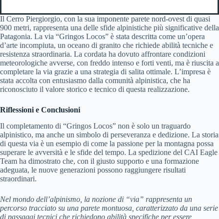
Il Cerro Piergiorgio, con la sua imponente parete nord-ovest di quasi
900 metri, rappresenta una delle sfide alpinistiche più significative della
Patagonia. La via “Gringos Locos” è stata descritta come un’opera
d’arte incompiuta, un oceano di granito che richiede abilità tecniche e
resistenza straordinaria. La cordata ha dovuto affrontare condizioni
meteorologiche avverse, con freddo intenso e forti venti, ma è riuscita a
completare la via grazie a una strategia di salita ottimale. L’impresa è
stata accolta con entusiasmo dalla comunità alpinistica, che ha
riconosciuto il valore storico e tecnico di questa realizzazione.
Riflessioni e Conclusioni
Il completamento di “Gringos Locos” non è solo un traguardo
alpinistico, ma anche un simbolo di perseveranza e dedizione. La storia
di questa via è un esempio di come la passione per la montagna possa
superare le avversità e le sfide del tempo. La spedizione del CAI Eagle
Team ha dimostrato che, con il giusto supporto e una formazione
adeguata, le nuove generazioni possono raggiungere risultati
straordinari.
Nel mondo dell’alpinismo, la nozione di “via” rappresenta un
percorso tracciato su una parete montuosa, caratterizzato da una serie
di passaggi tecnici che richiedono abilità specifiche per essere