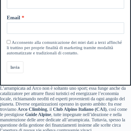
Email
Acconsento alla comunicazione dei miei dati a terzi affinché
li trattino per proprie finalità di marketing tramite modalità
automatizzate e tradizionali di contatto.
Invia
L’arrampicata ad Arco non è soltanto uno sport; essa funge anche da
catalizzatore per attrarre flussi turistici ed energizzare l’economia
locale, richiamando neofiti ed esperti provenienti da ogni angolo del
pianeta. Diverse organizzazioni operano in questo ambito: fra esse
troviamo
Arco Climbing
, il
Club Alpino Italiano (CAI)
, così come
le prestigiose
Guide Alpine
, tutte impegnate nell’ideazione e nella
manutenzione delle aree dedicate all’arrampicata. Tuttavia, spesso la
questione della gestione dei finanziamenti insieme alle scelte circa
l’apertura di nuove vie solleva controversie vivaci.