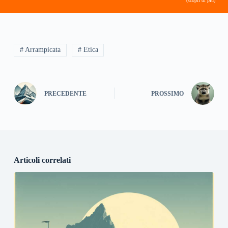
(scopri di più)
# Arrampicata
# Etica
PRECEDENTE
PROSSIMO
Articoli correlati