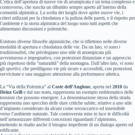
L’etica dell’apertura di nuove vie di arrampicata è un tema complesso e
controverso, che suscita un dibattito sempre aperto all’interno della
comunità alpinistica. La scelta dei luoghi dove aprire nuove vie, i
criteri utilizzati per la chiodatura e la pulizia delle pareti, e il rispetto per
l’ambiente e la storia alpinistica del luogo sono tutti aspetti che
alimentano discussioni e polemiche.
Esistono diverse filosofie alpinistiche, che si riflettono nelle diverse
modalità di apertura e chiodatura delle vie. Da un lato, vi sono i
tradizionalisti
, che privilegiano uno stile di arrampicata più
avventuroso e impegnativo, con protezioni distanziate e un approccio
più rispettoso della “naturalità” della montagna. Dall’altro lato, vi sono
gli
sportivi
, che prediligono vie più sicure e accessibili, con protezioni
ravvicinate e una maggiore attenzione alla performance atletica.
La “Via della Polemica” al
Coste dell’Anglone
, aperta nel
2010
da
Heinz Grill
e dal suo team, rappresenta un esempio emblematico delle
tensioni che possono emergere. La denominazione stessa della strada
rappresenta uno specchio delle dure critiche subite, relative a uno stile
d’impianto considerato da alcuni come sovraccarico ed insensibile
verso l’ambiente naturale. Tale controversia mise in luce le difficoltà
nell’armonizzare differenti concezioni riguardanti l’alpinismo,
mettendo in risalto anche il bisogno impellente di un dialogo aperto ed
edificante.