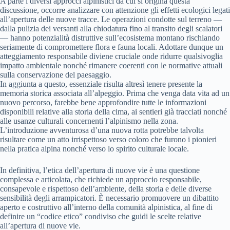
A parte i diversi approcci alpinistici da cui si origina questa
discussione, occorre analizzare con attenzione gli effetti ecologici legati
all’apertura delle nuove tracce. Le operazioni condotte sul terreno —
dalla pulizia dei versanti alla chiodatura fino al transito degli scalatori
— hanno potenzialità distruttive sull’ecosistema montano rischiando
seriamente di compromettere flora e fauna locali. Adottare dunque un
atteggiamento responsabile diviene cruciale onde ridurre qualsivoglia
impatto ambientale nonché rimanere coerenti con le normative attuali
sulla conservazione del paesaggio.
In aggiunta a questo, essenziale risulta altresì tenere presente la
memoria storica associata all’alpeggio. Prima che venga data vita ad un
nuovo percorso, farebbe bene approfondire tutte le informazioni
disponibili relative alla storia della cima, ai sentieri già tracciati nonché
alle usanze culturali concernenti l’alpinismo nella zona.
L’introduzione avventurosa d’una nuova rotta potrebbe talvolta
risultare come un atto irrispettoso verso coloro che furono i pionieri
nella pratica alpina nonché verso lo spirito culturale locale.
In definitiva, l’etica dell’apertura di nuove vie è una questione
complessa e articolata, che richiede un approccio responsabile,
consapevole e rispettoso dell’ambiente, della storia e delle diverse
sensibilità degli arrampicatori. È necessario promuovere un dibattito
aperto e costruttivo all’interno della comunità alpinistica, al fine di
definire un “codice etico” condiviso che guidi le scelte relative
all’apertura di nuove vie.