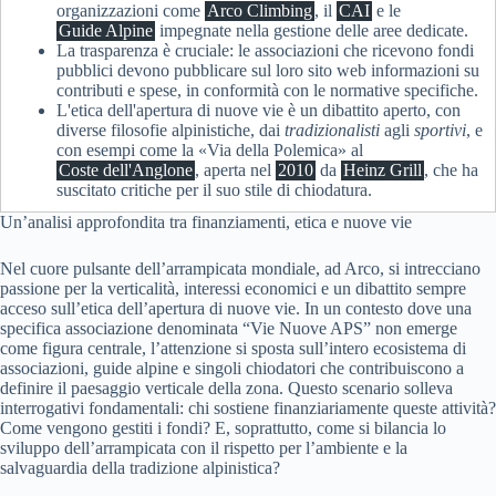
organizzazioni come
Arco Climbing
, il
CAI
e le
Guide Alpine
impegnate nella gestione delle aree dedicate.
La trasparenza è cruciale: le associazioni che ricevono fondi
pubblici devono pubblicare sul loro sito web informazioni su
contributi e spese, in conformità con le normative specifiche.
L'etica dell'apertura di nuove vie è un dibattito aperto, con
diverse filosofie alpinistiche, dai
tradizionalisti
agli
sportivi
, e
con esempi come la «Via della Polemica» al
Coste dell'Anglone
, aperta nel
2010
da
Heinz Grill
, che ha
suscitato critiche per il suo stile di chiodatura.
Un’analisi approfondita tra finanziamenti, etica e nuove vie
Nel cuore pulsante dell’arrampicata mondiale, ad Arco, si intrecciano
passione per la verticalità, interessi economici e un dibattito sempre
acceso sull’etica dell’apertura di nuove vie. In un contesto dove una
specifica associazione denominata “Vie Nuove APS” non emerge
come figura centrale, l’attenzione si sposta sull’intero ecosistema di
associazioni, guide alpine e singoli chiodatori che contribuiscono a
definire il paesaggio verticale della zona. Questo scenario solleva
interrogativi fondamentali: chi sostiene finanziariamente queste attività?
Come vengono gestiti i fondi? E, soprattutto, come si bilancia lo
sviluppo dell’arrampicata con il rispetto per l’ambiente e la
salvaguardia della tradizione alpinistica?