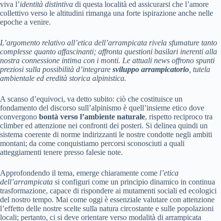
viva l’
identità distintiva
di questa località ed assicurarsi che l’amore
collettivo verso le altitudini rimanga una forte ispirazione anche nelle
epoche a venire.
L’argomento relativo all’etica dell’arrampicata rivela sfumature tanto
complesse quanto affascinanti; affronta questioni basilari inerenti alla
nostra connessione intima con i monti. Le attuali news offrono spunti
preziosi sulla possibilità d’integrare
sviluppo arrampicatorio
, tutela
ambientale ed eredità storica alpinistica.
A scanso d’equivoci, va detto subito: ciò che costituisce un
fondamento del discorso sull’alpinismo è quell’insieme etico dove
convergono
bontà verso l’ambiente naturale
, rispetto reciproco tra
climber ed attenzione nei confronti dei posteri. Si delinea quindi un
sistema coerente di norme indirizzanti le nostre condotte negli ambiti
montani; da come conquistiamo percorsi sconosciuti a quali
atteggiamenti tenere presso falesie note.
Approfondendo il tema, emerge chiaramente come
l’etica
dell’arrampicata
si configuri come un principio dinamico in continua
trasformazione, capace di rispondere ai mutamenti sociali ed ecologici
del nostro tempo. Mai come oggi è essenziale valutare con attenzione
l’effetto delle nostre scelte sulla natura circostante e sulle popolazioni
locali; pertanto, ci si deve orientare verso modalità di arrampicata