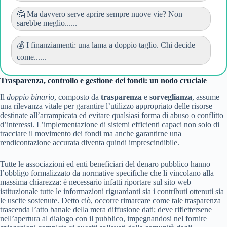
🤔 Ma davvero serve aprire sempre nuove vie? Non
sarebbe meglio......
💰 I finanziamenti: una lama a doppio taglio. Chi decide
come......
Trasparenza, controllo e gestione dei fondi: un nodo cruciale
Il
doppio binario
, composto da
trasparenza
e
sorveglianza
, assume
una rilevanza vitale per garantire l’utilizzo appropriato delle risorse
destinate all’arrampicata ed evitare qualsiasi forma di abuso o conflitto
d’interessi. L’implementazione di sistemi efficienti capaci non solo di
tracciare il movimento dei fondi ma anche garantirne una
rendicontazione accurata diventa quindi imprescindibile.
Tutte le associazioni ed enti beneficiari del denaro pubblico hanno
l’obbligo formalizzato da normative specifiche che li vincolano alla
massima chiarezza: è necessario infatti riportare sul sito web
istituzionale tutte le informazioni riguardanti sia i contributi ottenuti sia
le uscite sostenute. Detto ciò, occorre rimarcare come tale trasparenza
trascenda l’atto banale della mera diffusione dati; deve riflettersene
nell’apertura al dialogo con il pubblico, impegnandosi nel fornire