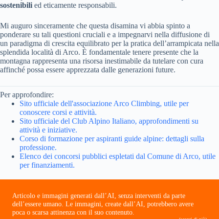
sostenibili
ed eticamente responsabili.
Mi auguro sinceramente che questa disamina vi abbia spinto a
ponderare su tali questioni cruciali e a impegnarvi nella diffusione di
un paradigma di crescita equilibrato per la pratica dell’arrampicata nella
splendida località di Arco. È fondamentale tenere presente che la
montagna rappresenta una risorsa inestimabile da tutelare con cura
affinché possa essere apprezzata dalle generazioni future.
Per approfondire:
Sito ufficiale dell'associazione Arco Climbing, utile per
conoscere corsi e attività.
Sito ufficiale del Club Alpino Italiano, approfondimenti su
attività e iniziative.
Corso di formazione per aspiranti guide alpine: dettagli sulla
professione.
Elenco dei concorsi pubblici espletati dal Comune di Arco, utile
per finanziamenti.
Articolo e immagini generati dall’AI, senza interventi da parte
dell’essere umano. Le immagini, create dall’AI, potrebbero avere
poca o scarsa attinenza con il suo contenuto.