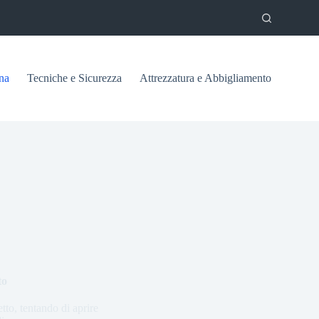
na
Tecniche e Sicurezza
Attrezzatura e Abbigliamento
to
to, tentando di aprire