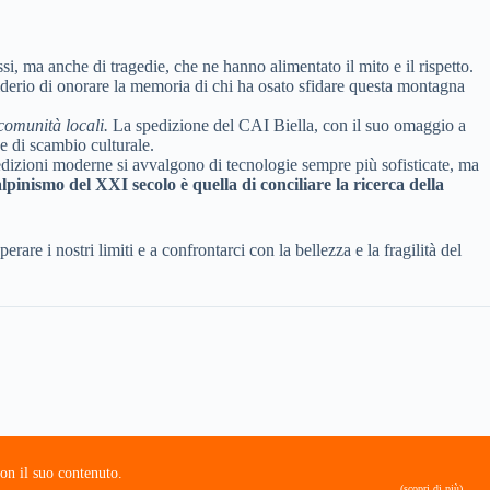
essi, ma anche di tragedie, che ne hanno alimentato il mito e il rispetto.
siderio di onorare la memoria di chi ha osato sfidare questa montagna
comunità locali.
La spedizione del CAI Biella, con il suo omaggio a
e di scambio culturale.
edizioni moderne si avvalgono di tecnologie sempre più sofisticate, ma
alpinismo del XXI secolo è quella di conciliare la ricerca della
are i nostri limiti e a confrontarci con la bellezza e la fragilità del
on il suo contenuto.
(scopri di più)