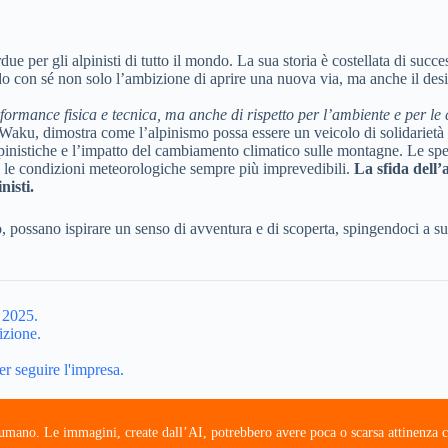
due per gli alpinisti di tutto il mondo. La sua storia è costellata di succ
ando con sé non solo l’ambizione di aprire una nuova via, ma anche il de
ormance fisica e tecnica, ma anche di rispetto per l’ambiente e per le 
Waku, dimostra come l’alpinismo possa essere un veicolo di solidarietà 
lpinistiche e l’impatto del cambiamento climatico sulle montagne. Le sp
on le condizioni meteorologiche sempre più imprevedibili.
La sfida dell’
nisti.
, possano ispirare un senso di avventura e di scoperta, spingendoci a super
 2025.
izione.
er seguire l'impresa.
e umano. Le immagini, create dall’AI, potrebbero avere poca o scarsa attinenza c