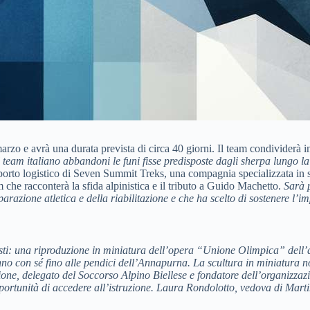
zo e avrà una durata prevista di circa 40 giorni. Il team condividerà in
il team italiano abbandoni le funi fisse predisposte dagli sherpa lungo l
porto logistico di Seven Summit Treks, una compagnia specializzata in
che racconterà la sfida alpinistica e il tributo a Guido Machetto.
Sarà p
parazione atletica e della riabilitazione e che ha scelto di sostenere l’
i: una riproduzione in miniatura dell’opera “Unione Olimpica” dell’ar
anno con sé fino alle pendici dell’Annapurna.
La scultura in miniatura no
one, delegato del Soccorso Alpino Biellese e fondatore dell’organizzaz
pportunità di accedere all’istruzione.
Laura Rondolotto, vedova di Martin