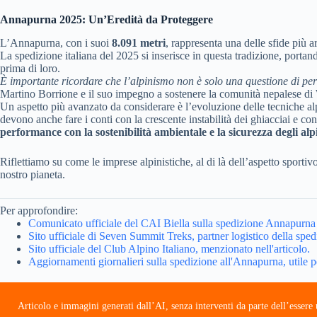
Annapurna 2025: Un’Eredità da Proteggere
L’Annapurna, con i suoi
8.091 metri
, rappresenta una delle sfide più ar
La spedizione italiana del 2025 si inserisce in questa tradizione, port
prima di loro.
È importante ricordare che l’alpinismo non è solo una questione di perf
Martino Borrione e il suo impegno a sostenere la comunità nepalese di 
Un aspetto più avanzato da considerare è l’evoluzione delle tecniche a
devono anche fare i conti con la crescente instabilità dei ghiacciai e c
performance con la sostenibilità ambientale e la sicurezza degli alpi
Riflettiamo su come le imprese alpinistiche, al di là dell’aspetto sportivo
nostro pianeta.
Per approfondire:
Comunicato ufficiale del CAI Biella sulla spedizione Annapurna
Sito ufficiale di Seven Summit Treks, partner logistico della sped
Sito ufficiale del Club Alpino Italiano, menzionato nell'articolo.
Aggiornamenti giornalieri sulla spedizione all'Annapurna, utile p
Articolo e immagini generati dall’AI, senza interventi da parte dell’esser