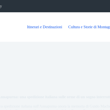
cy
Itinerari e Destinazioni
Cultura e Storie di Montag
nnapurna: una spedizione italiana sulle orme di un sogno interrot
 spedizione italiana sull'Annapurna onora la memoria di Guido Machet