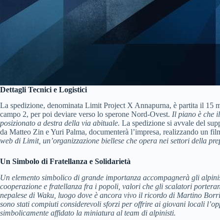
Dettagli Tecnici e Logistici
La spedizione, denominata Limit Project X Annapurna, è partita il 15 mar
campo 2, per poi deviare verso lo sperone Nord-Ovest.
Il piano è che 
posizionato a destra della via abituale.
La spedizione si avvale del sup
da Matteo Zin e Yuri Palma, documenterà l’impresa, realizzando un film 
web di Limit, un’organizzazione biellese che opera nei settori della pre
Un Simbolo di Fratellanza e Solidarietà
Un elemento simbolico di grande importanza accompagnerà gli alpinist
cooperazione e fratellanza fra i popoli, valori che gli scalatori porter
nepalese di Waku, luogo dove è ancora vivo il ricordo di Martino Borri
sono stati compiuti considerevoli sforzi per offrire ai giovani locali l’o
simbolicamente affidato la miniatura al team di alpinisti.