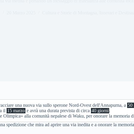
na via inedita e portando un messaggio di fratellanza alle comunità local
20 Marzo 2025
Cultura e Storie di Montagna
,
Itinerari e Destina
 tracciare una nuova via sullo sperone Nord-Ovest dell'Annapurna, a
50 
a il
15 marzo
e avrà una durata prevista di circa
40 giorni
.
e Olimpica» alla comunità nepalese di Waku, per onorare la memoria di M
na spedizione che mira ad aprire una via inedita e a onorare la memoria