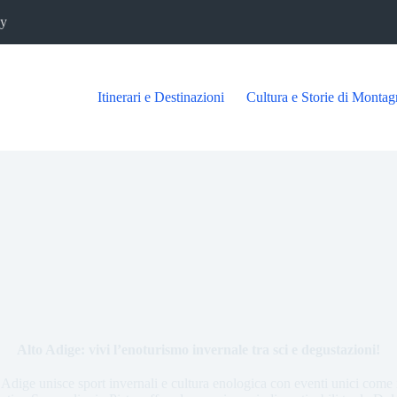
cy
Itinerari e Destinazioni
Cultura e Storie di Montag
Alto Adige: vivi l’enoturismo invernale tra sci e degustazioni!
Adige unisce sport invernali e cultura enologica con eventi unici come 