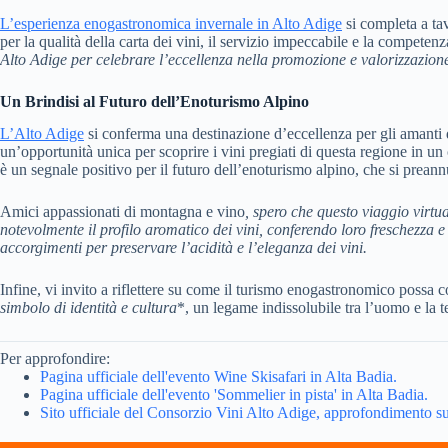
L’esperienza enogastronomica invernale in Alto Adige
si completa a tav
per la qualità della carta dei vini, il servizio impeccabile e la competen
Alto Adige per celebrare l’eccellenza nella promozione e valorizzazione 
Un Brindisi al Futuro dell’Enoturismo Alpino
L’Alto Adige
si conferma una destinazione d’eccellenza per gli amanti del
un’opportunità unica per scoprire i vini pregiati di questa regione in un c
è un segnale positivo per il futuro dell’enoturismo alpino, che si prean
Amici appassionati di montagna e vino
, spero che questo viaggio virtu
notevolmente il profilo aromatico dei vini, conferendo loro freschezza e 
accorgimenti per preservare l’acidità e l’eleganza dei vini.
Infine, vi invito a riflettere su come il turismo enogastronomico possa c
simbolo di identità e cultura
*, un legame indissolubile tra l’uomo e la te
Per approfondire:
Pagina ufficiale dell'evento Wine Skisafari in Alta Badia.
Pagina ufficiale dell'evento 'Sommelier in pista' in Alta Badia.
Sito ufficiale del Consorzio Vini Alto Adige, approfondimento sui