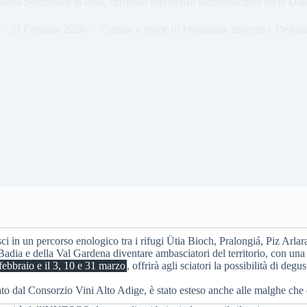
ziativa Sommelier in Pista, offrendo esperienze indimenticabili tra le Dol
21 Gennaio 2026
Cultura e Storie di Montagna
,
Itinerari e Destin
sci in un percorso enologico tra i rifugi Ütia Bioch, Pralongiá, Piz Arlara
 Badia e della Val Gardena diventare ambasciatori del territorio, con un
febbraio e il 3, 10 e 31 marzo
, offrirà agli sciatori la possibilità di deg
to dal Consorzio Vini Alto Adige, è stato esteso anche alle malghe che de