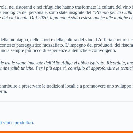
ola, nei ristoranti e nei rifugi che hanno trasformato la cultura del vino
za enologica del personale, sono state insignite del
“Premio per la Cultu
dei vini locali. Dal 2020, il premio è stato esteso anche alle malghe ch
la montagna, dello sport e della cultura del vino. L’offerta enoturistica 
ontesto paesaggistico mozzafiato. L’impegno dei produttori, dei ristoratori 
nuncia sempre più ricco di esperienze autentiche e coinvolgenti.
ale tra le vigne innevate dell’Alto Adige vi abbia ispirato. Ricordate, u
mineralità uniche. Per i più esperti, consiglio di approfondire le tecnic
ontribuire a preservare le tradizioni locali e a promuovere uno sviluppo 
rra.
 vini e produttori.