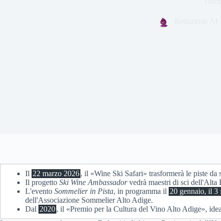
l'ini
Redazione AI
Il
22 marzo 2026
, il «Wine Ski Safari» trasformerà le piste da 
Il progetto
Ski Wine Ambassador
vedrà maestri di sci dell'Alta
L'evento
Sommelier in Pista
, in programma il
20 gennaio, il 3 
dell'Associazione Sommelier Alto Adige.
Dal
2020
, il «Premio per la Cultura del Vino Alto Adige», idea