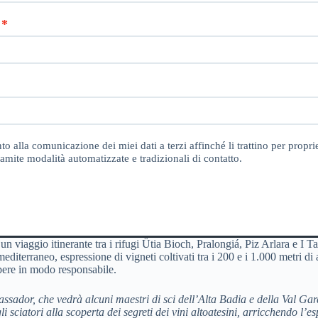
o alla comunicazione dei miei dati a terzi affinché li trattino per proprie
amite modalità automatizzate e tradizionali di contatto.
 un viaggio itinerante tra i rifugi Ütia Bioch, Pralongiá, Piz Arlara e I T
editerraneo, espressione di vigneti coltivati tra i 200 e i 1.000 metri di
l bere in modo responsabile.
assador
, che vedrà alcuni maestri di sci dell’Alta Badia e della Val Gar
iatori alla scoperta dei segreti dei vini altoatesini, arricchendo l’esp