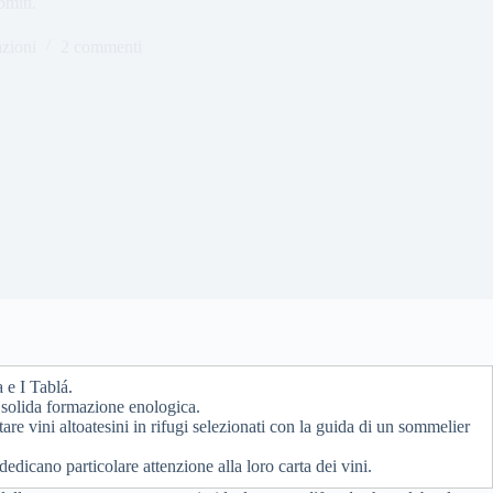
omiti.
azioni
2 commenti
 e I Tablá.
a solida formazione enologica.
ustare vini altoatesini in rifugi selezionati con la guida di un sommelier
dicano particolare attenzione alla loro carta dei vini.