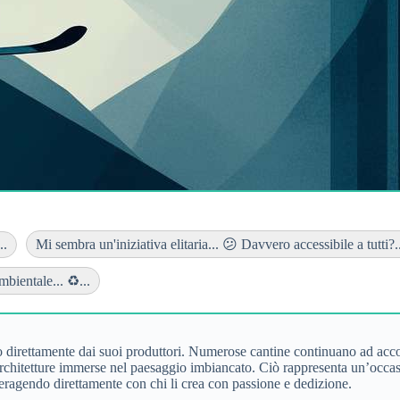
..
Mi sembra un'iniziativa elitaria... 😕 Davvero accessibile a tutti?.
bientale... ♻️...
rio direttamente dai suoi produttori. Numerose cantine continuano ad acco
e architetture immerse nel paesaggio imbiancato. Ciò rappresenta un’occasi
nteragendo direttamente con chi li crea con passione e dedizione.