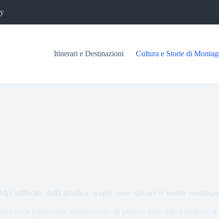
cy
Itinerari e Destinazioni
Cultura e Storie di Montag
Alpi soffocate dalla plastica: scopri come salvare le nostre montagn
Alp2 svela l'allarmante inquinamento da plastica nelle Alpi e propone str