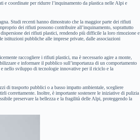
i e coordinate per ridurre l’inquinamento da plastica nelle Alpi e
gna. Studi recenti hanno dimostrato che la maggior parte dei rifiuti
improprio dei rifiuti possono contribuire all’inquinamento, soprattutto
dispersione dei rifiuti plastici, rendendo più difficile la loro rimozione e
le istituzioni pubbliche alle imprese private, dalle associazioni
mente raccogliere i rifiuti plastici, ma è necessario agire a monte,
ibilizzare e informare il pubblico sull’importanza di un comportamento
 e nello sviluppo di tecnologie innovative per il riciclo e la
zzi di trasporto pubblici o a basso impatto ambientale, scegliere
rli correttamente. Inoltre, è importante sostenere le iniziative di pulizia
ibile preservare la bellezza e la fragilità delle Alpi, proteggendo la