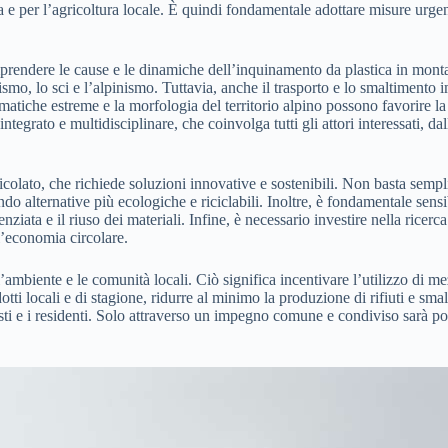
e per l’agricoltura locale. È quindi fondamentale adottare misure urgent
mprendere le cause e le dinamiche dell’inquinamento da plastica in monta
ismo, lo sci e l’alpinismo. Tuttavia, anche il trasporto e lo smaltimento 
imatiche estreme e la morfologia del territorio alpino possono favorire la 
egrato e multidisciplinare, che coinvolga tutti gli attori interessati, dal
ato, che richiede soluzioni innovative e sostenibili. Non basta semplice
 alternative più ecologiche e riciclabili. Inoltre, è fondamentale sens
ziata e il riuso dei materiali. Infine, è necessario investire nella ricerca
 l’economia circolare.
ambiente e le comunità locali. Ciò significa incentivare l’utilizzo di me
ti locali e di stagione, ridurre al minimo la produzione di rifiuti e smalti
sti e i residenti. Solo attraverso un impegno comune e condiviso sarà poss