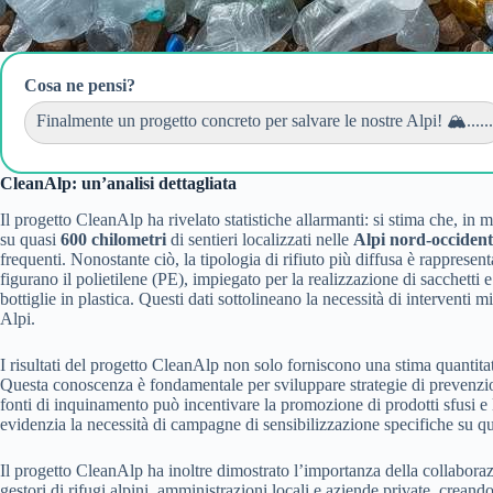
Cosa ne pensi?
Finalmente un progetto concreto per salvare le nostre Alpi! 🏔️......
CleanAlp: un’analisi dettagliata
Il progetto CleanAlp ha rivelato statistiche allarmanti: si stima che, in 
su quasi
600 chilometri
di sentieri localizzati nelle
Alpi nord-occidenta
frequenti. Nonostante ciò, la tipologia di rifiuto più diffusa è rappresen
figurano il polietilene (PE), impiegato per la realizzazione di sacchetti e 
bottiglie in plastica. Questi dati sottolineano la necessità di interventi m
Alpi.
I risultati del progetto CleanAlp non solo forniscono una stima quantita
Questa conoscenza è fondamentale per sviluppare strategie di prevenzion
fonti di inquinamento può incentivare la promozione di prodotti sfusi e l
evidenzia la necessità di campagne di sensibilizzazione specifiche su qu
Il progetto CleanAlp ha inoltre dimostrato l’importanza della collaborazi
gestori di rifugi alpini, amministrazioni locali e aziende private, crean