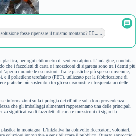
 soluzione fosse ripensare il turismo montano? 🚶‍♀️......
da plastica, per ogni chilometro di sentiero alpino. L’indagine, condotta
o che i fazzoletti di carta e i mozziconi di sigaretta sono tra i detriti più
all’aperto durante le escursioni. Tra le plastiche più spesso rinvenute,
, e il polietilene tereftalato (PET), utilizzato per la fabbricazione di
e pratiche più sostenibili tra gli escursionisti e i frequentatori delle
 informazioni sulla tipologia dei rifiuti e sulla loro provenienza.
lezza che gli imballaggi alimentari rappresentano una delle principali
za significativa di fazzoletti di carta e mozziconi di sigaretta
plastica in montagna. L’iniziativa ha coinvolto ricercatori, volontari,
pare soluzioni innovative e sensibilizzare il pubblico. Questo approccio