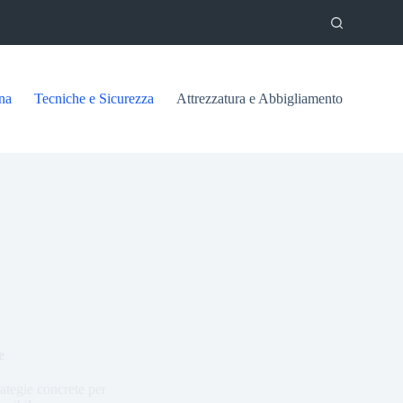
na
Tecniche e Sicurezza
Attrezzatura e Abbigliamento
e
ategie concrete per