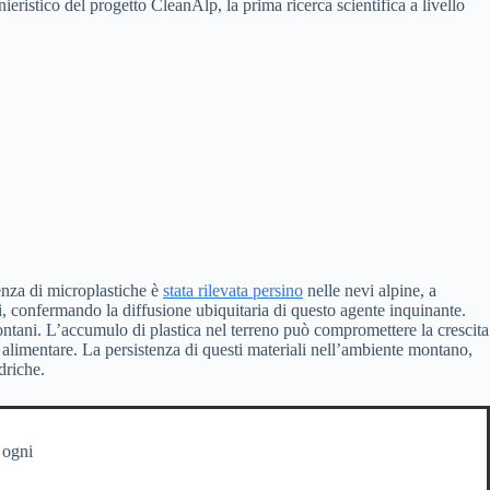
ristico del progetto CleanAlp, la prima ricerca scientifica a livello
enza di microplastiche è
stata rilevata persino
nelle nevi alpine, a
ni, confermando la diffusione ubiquitaria di questo agente inquinante.
montani. L’accumulo di plastica nel terreno può compromettere la crescita
 alimentare. La persistenza di questi materiali nell’ambiente montano,
driche.
 ogni