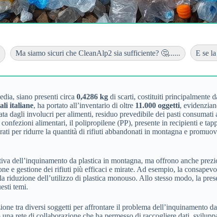
Ma siamo sicuri che CleanAlp2 sia sufficiente? 🤔......
E se la
media, siano presenti circa
0,4286 kg
di scarti, costituiti principalmente 
li italiane
, ha portato all’inventario di oltre
11.000 oggetti
, evidenziand
tata dagli involucri per alimenti, residuo prevedibile dei pasti consumati 
confezioni alimentari, il polipropilene (PP), presente in recipienti e tappi
irati per ridurre la quantità di rifiuti abbandonati in montagna e promuover
tiva dell’inquinamento da plastica in montagna, ma offrono anche preziose
e e gestione dei rifiuti più efficaci e mirate. Ad esempio, la consapevo
a riduzione dell’utilizzo di plastica monouso. Allo stesso modo, la presen
esti temi.
one tra diversi soggetti per affrontare il problema dell’inquinamento da 
do una rete di collaborazione che ha permesso di raccogliere dati, svilup