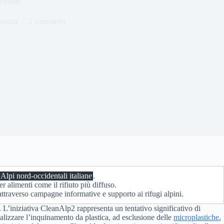
enibile.
urezza
2 commenti
Alpi nord-occidentali italiane
.
er alimenti come il rifiuto più diffuso.
attraverso campagne informative e supporto ai rifugi alpini.
 L’iniziativa CleanAlp2 rappresenta un tentativo significativo di
nalizzare l’inquinamento da plastica, ad esclusione delle
microplastiche
,