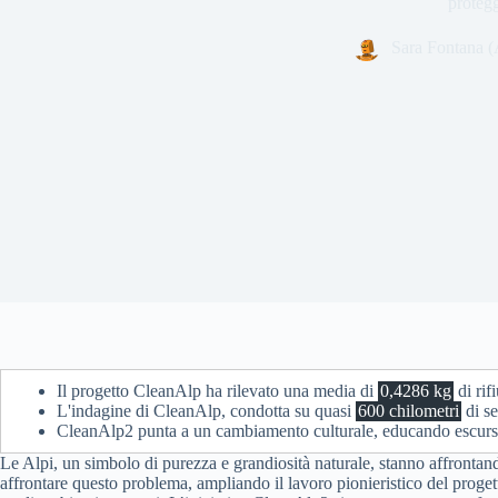
protegg
Sara Fontana (
Il progetto CleanAlp ha rilevato una media di
0,4286 kg
di rif
L'indagine di CleanAlp, condotta su quasi
600 chilometri
di se
CleanAlp2 punta a un cambiamento culturale, educando escursioni
Le Alpi, un simbolo di purezza e grandiosità naturale, stanno affrontand
affrontare questo problema, ampliando il lavoro pionieristico del proget