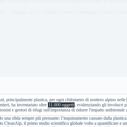
ere questo fragile ecosistema: un'analisi approfondita per un futuro sost
AI)
7 Maggio 2025
Cultura e Storie di Montagna
,
Tecniche e Sic
iuti, principalmente plastica, per ogni chilometro di sentiero alpino nelle
ntieri, ha inventariato oltre
11.000 oggetti
, evidenziando gli involucri p
sti e gestori di rifugi sull'importanza di ridurre l'impatto ambientale 
o una sfida sempre più pressante: l’inquinamento causato dalla plastica.
to CleanAlp, il primo studio scientifico globale volto a quantificare e a