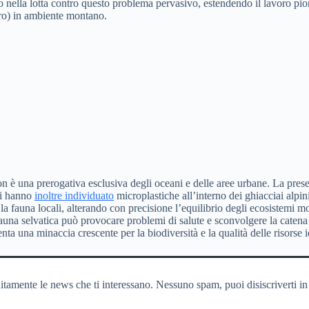
ella lotta contro questo problema pervasivo, estendendo il lavoro pionie
cro) in ambiente montano.
n è una prerogativa esclusiva degli oceani e delle aree urbane. La pres
ti hanno
inoltre individuato
microplastiche all’interno dei ghiacciai alpi
 la fauna locali, alterando con precisione l’equilibrio degli ecosistemi 
fauna selvatica può provocare problemi di salute e sconvolgere la catena
ta una minaccia crescente per la biodiversità e la qualità delle risorse i
itamente le news che ti interessano. Nessuno spam, puoi disiscriverti in