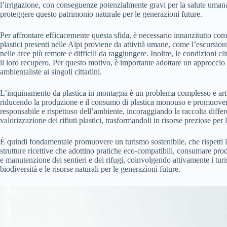
l’irrigazione, con conseguenze potenzialmente gravi per la salute umana 
proteggere questo patrimonio naturale per le generazioni future.
Per affrontare efficacemente questa sfida, è necessario innanzitutto co
plastici presenti nelle Alpi proviene da attività umane, come l’escursion
nelle aree più remote e difficili da raggiungere. Inoltre, le condizioni cl
il loro recupero. Per questo motivo, è importante adottare un approccio int
ambientaliste ai singoli cittadini.
L’inquinamento da plastica in montagna è un problema complesso e articol
riducendo la produzione e il consumo di plastica monouso e promuovendo
responsabile e rispettoso dell’ambiente, incoraggiando la raccolta differen
valorizzazione dei rifiuti plastici, trasformandoli in risorse preziose per
È quindi fondamentale promuovere un turismo sostenibile, che rispetti l’
strutture ricettive che adottino pratiche eco-compatibili, consumare prodot
e manutenzione dei sentieri e dei rifugi, coinvolgendo attivamente i turi
biodiversità e le risorse naturali per le generazioni future.